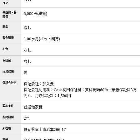
ョン
共益費・管
5,000円(税無)
理費
敷金
なし
敷金積増
1.00ヶ月(ペット飼育)
礼金
なし
保証金
なし
火災保険
要
保証会社名
保証会社：加入要
保証会社利用料：Casa初回保証料：賃料総額60％（最低保証料3万
円）、月額保証料：1,500円
契約条件
普通借家権
契約期間
2年
所在地
静岡県富士市岩本266-17
交通