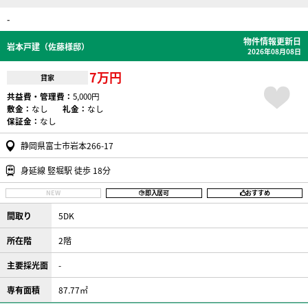
-
物件情報更新日
岩本戸建（佐藤様邸）
2026年08月08日
7万円
貸家
共益費・管理費：
5,000円
敷金：
なし
礼金：
なし
保証金：
なし
静岡県富士市岩本266-17
身延線 竪堀駅 徒歩 18分
NEW
即入居可
おすすめ
間取り
5DK
所在階
2階
主要採光面
-
専有面積
87.77㎡