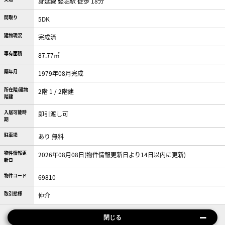
身延線 竪堀駅 徒歩 18分
間取り
5DK
建物現況
完成済
専有面積
87.77㎡
築年月
1979年08月完成
所在階/建物
2階 1 / 2階建
階建
入居可能時
即引渡し可
期
駐車場
あり 無料
物件情報更
2026年08月08日(物件情報更新日より14日以内に更新)
新日
物件コード
69810
取引態様
仲介
閉じる