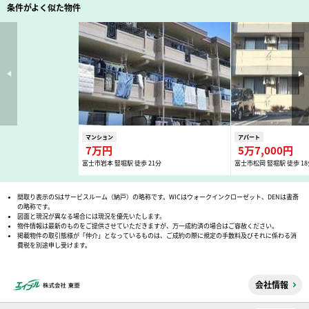
条件がよく似た物件
マンション
アパート
7万円
5万7,000円
富士市岩本 竪堀駅 徒歩 21分
富士市松岡 竪堀駅 徒歩 18
間取り表示のSはサービスルーム（納戸）の略称です。WICはウォークインクローゼット、DENは書斎
の略称です。
図面と現況が異なる場合には現況を優先いたします。
物件情報は最新のものをご提供させていただきますが、万一成約済の場合はご容赦ください。
掲載物件の取引態様が「仲介」となっているものは、ご成約の際に規定の手数料及びそれに係わる消
費税を別途申し受けます。
会社情報