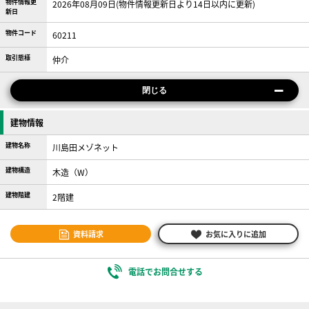
物件情報更
2026年08月09日(物件情報更新日より14日以内に更新)
新日
物件コード
60211
取引態様
仲介
閉じる
建物情報
建物名称
川島田メゾネット
建物構造
木造（W）
建物階建
2階建
資料請求
お気に入りに追加
電話でお問合せする