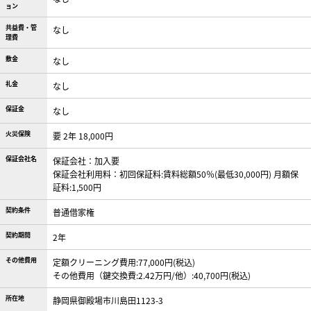
ョン
共益費・管
なし
理費
敷金
なし
礼金
なし
保証金
なし
火災保険
要 2年 18,000円
保証会社名
保証会社：加入要
保証会社利用料：初回保証料:賃料総額50％(最低30,000円) 月額保
証料:1,500円
契約条件
普通借家権
契約期間
2年
その他費用
定額クリーニング費用:77,000円(税込)
その他費用（鍵交換費:2.42万円/他）:40,700円(税込)
所在地
静岡県御殿場市川島田1123-3