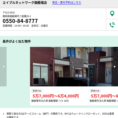
エイブルネットワーク御殿場店
来店・案内予約はこちら
〒412-0021
静岡県御殿場市二枚橋26-1
0550-84-8777
営業時間：10:00～18:00 定休日：水曜日
条件がよく似た物件
アパート
アパート
5万7,000円〜6万4,000円
5万7,000円〜6
御殿場市北久原 御殿場駅 バス 10分
御殿場市北久原 御殿場駅 バ
間取り表示のSはサービスルーム（納戸）の略称です。WICはウォークインクローゼット、DENは書斎
の略称です。