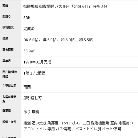
交通
御殿場線 御殿場駅 バス 5分 「北畑入口」 停歩 5分
間取り
3DK
建物現況
完成済
部屋
DK 6.0帖 、洋 6.0帖 、和 6.0帖 、和 5.5帖
専有面積
53.9㎡
築年月
1970年01月完成
所在階/建物
1階 1 / 2階建
階建
主要採光面
南西
入居可能時
即引渡し可
期
駐車場
あり 無料
設備・条件
給湯
追い焚き
角部屋
コンロ:ガス、二口
洗濯機置場:室内
冷暖房:エ
アコン
トイレ:専用
バス:専用、バス・トイレ別
ペット:不可