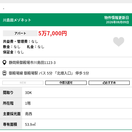
-
物件情報更新日
川島田メゾネット
2026年08月09日
5万7,000円
アパート
共益費・管理費：
なし
敷金：
なし
礼金：
なし
保証金：
なし
静岡県御殿場市川島田1123-3
御殿場線 御殿場駅 バス 5分 「北畑入口」 停歩 5分
NEW
即入居可
おすすめ
間取り
3DK
所在階
1階
主要採光面
南西
専有面積
53.9㎡