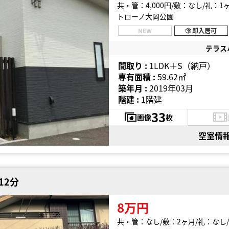
共・管：4,000円
敷：なし
礼：1
トローノ大岡公園
NEW
即入居可
テラス
間取り :
1LDK＋S（納戸）
専有面積 :
59.62㎡
築年月 :
2019年03月
階建 :
1階建
33
画像
枚
空室情
12分
8万円
共・管：なし
敷：2ヶ月
礼：なし