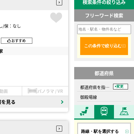
検索条件の絞り込み
フリーワード検索
し
保：なし
おすすめ
この条件で絞り込む
家
都道府県
都道府県を指定してください
変更
動画
パノラマ / VR
御殿場線
報を見る
路線・駅を選択する