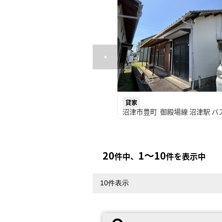
貸家
沼津市豊町 御殿場線 沼津駅 バス
20
1〜10
件中、
件を表示中