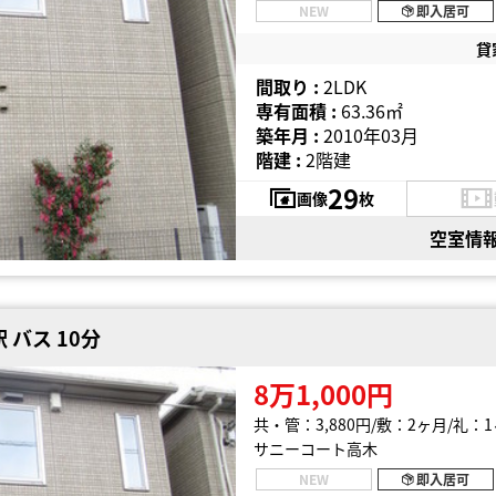
NEW
即入居可
貸
間取り :
2LDK
専有面積 :
63.36㎡
築年月 :
2010年03月
階建 :
2階建
29
画像
枚
空室情
 バス 10分
8万1,000円
共・管：3,880円
敷：2ヶ月
礼：1
サニーコート高木
NEW
即入居可