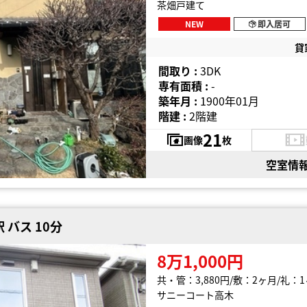
茶畑戸建て
NEW
即入居可
貸
間取り :
3DK
専有面積 :
-
築年月 :
1900年01月
階建 :
2階建
21
画像
枚
空室情
 バス 10分
8万1,000円
共・管：3,880円
敷：2ヶ月
礼：1
サニーコート高木