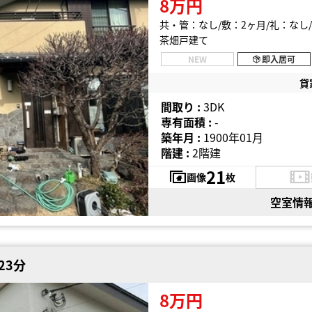
8万円
共・管：なし
敷：2ヶ月
礼：なし
茶畑戸建て
NEW
即入居可
貸
間取り :
3DK
専有面積 :
-
築年月 :
1900年01月
階建 :
2階建
21
画像
枚
空室情
23分
8万円