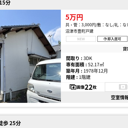
15分
5万円
共・管：3,000円
敷：なし
礼：な
沼津市豊町戸建
NEW
即入居可
貸
間取り :
3DK
専有面積 :
52.17㎡
築年月 :
1978年12月
階建 :
1階建
22
画像
枚
空室情
歩 25分