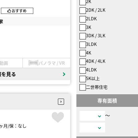
2K
2DK / 2LK
おすすめ
2LDK
家
3K
3DK / 3LK
3LDK
4K
4DK / 4LK
動画
パノラマ / VR
4LDK
報を見る
5K以上
二世帯住宅
専有面積
〜
ヶ月
保：なし