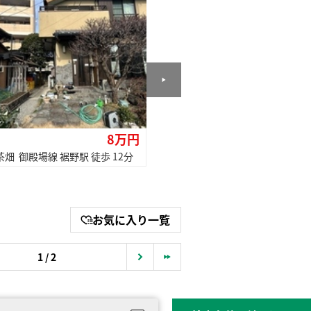
8万円
貸家
畑 御殿場線 裾野駅 徒歩 12分
裾野市茶畑 御殿場線 裾野駅 徒歩
お気に入り一覧
1 / 2