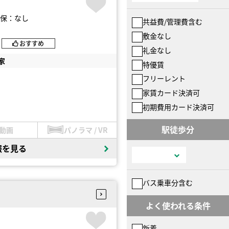
保：なし
共益費/管理費含む
敷金なし
おすすめ
礼金なし
家
特優賃
フリーレント
家賃カード決済可
初期費用カード決済可
駅徒歩分
動画
パノラマ / VR
報を見る
バス乗車分含む
よく使われる条件
新着