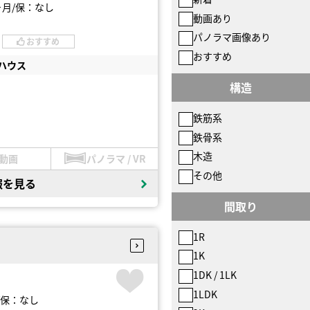
ヶ月
保：なし
動画あり
パノラマ画像あり
おすすめ
おすすめ
ハウス
構造
鉄筋系
鉄骨系
木造
動画
パノラマ / VR
その他
報を見る
間取り
1R
1K
1DK / 1LK
1LDK
保：なし