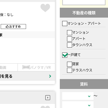
不動産の種類
保：なし
マンション・アパート
おすすめ
マンション
家
アパート
タウンハウス
一戸建て
貸家
動画
パノラマ / VR
テラスハウス
報を見る
賃料
〜