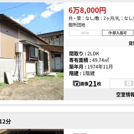
6万8,000円
共・管：なし
敷：2ヶ月
礼：なし
御所団地
NEW
即入居可
貸
間取り :
2LDK
専有面積 :
49.74㎡
築年月 :
1974年11月
階建 :
1階建
21
画像
枚
空室情
12分