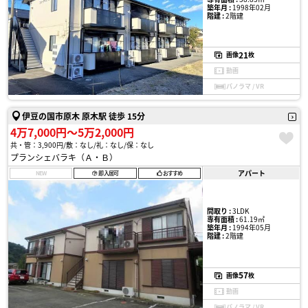
築年月 :
1998年02月
階建 :
2階建
21
画像
枚
動画
パノラマ / VR
伊豆の国市原木 原木駅 徒歩 15分
4万7,000円〜5万2,000円
共・管：3,900円
敷：なし
礼：なし
保：なし
プランシェバラキ（Ａ・Ｂ）
アパート
NEW
即入居可
おすすめ
間取り :
3LDK
専有面積 :
61.19㎡
築年月 :
1994年05月
階建 :
2階建
57
画像
枚
動画
パノラマ / VR