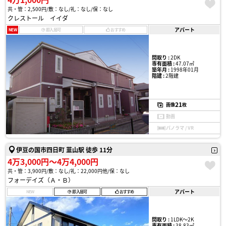
共・管：2,500円
敷：なし
礼：なし
保：なし
クレストール イイダ
アパート
NEW
即入居可
おすすめ
間取り :
2DK
専有面積 :
47.07㎡
築年月 :
1998年01月
階建 :
2階建
21
画像
枚
動画
パノラマ / VR
伊豆の国市四日町 韮山駅 徒歩 11分
4万3,000円〜4万4,000円
共・管：3,900円
敷：なし
礼：22,000円他
保：なし
フォーデイズ（Ａ・Ｂ）
アパート
NEW
即入居可
おすすめ
間取り :
1LDK〜2K
専有面積 :
38.83㎡