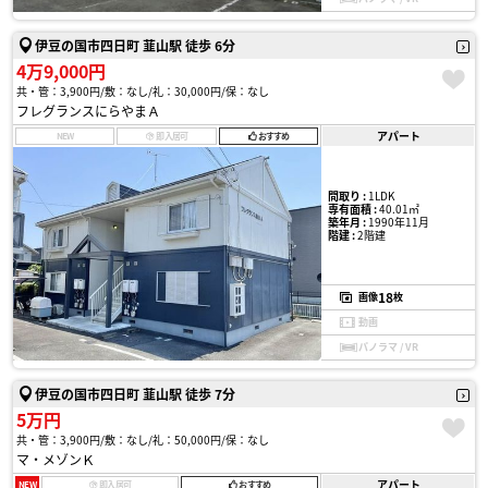
伊豆の国市四日町 韮山駅 徒歩 6分
4万9,000円
共・管：3,900円
敷：なし
礼：30,000円
保：なし
フレグランスにらやまＡ
アパート
NEW
即入居可
おすすめ
間取り :
1LDK
専有面積 :
40.01㎡
築年月 :
1990年11月
階建 :
2階建
18
画像
枚
動画
パノラマ / VR
伊豆の国市四日町 韮山駅 徒歩 7分
5万円
共・管：3,900円
敷：なし
礼：50,000円
保：なし
マ・メゾンＫ
アパート
NEW
即入居可
おすすめ