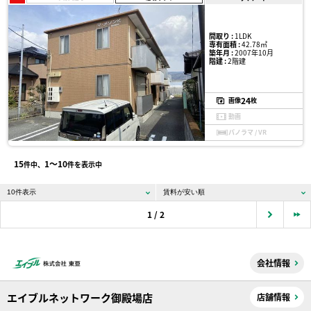
間取り :
1LDK
専有面積 :
42.78㎡
築年月 :
2007年10月
階建 :
2階建
24
画像
枚
動画
パノラマ / VR
15
1〜10
件中、
件を表示中
1 / 2
会社情報
エイブルネットワーク御殿場店
店舗情報