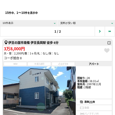
15
1〜10
件中、
件を表示中
1 / 2
伊豆の国市南條 伊豆長岡駅 徒歩 6分
3万8,000円
共・管：2,200円
敷：1ヶ月
礼：なし
保：なし
コーポ旭台Ⅱ
アパート
NEW
即入居可
おすすめ
間取り :
2K
専有面積 :
38.01㎡
築年月 :
1997年11月
階建 :
2階建
21
画像
枚
動画
パノラマ / VR