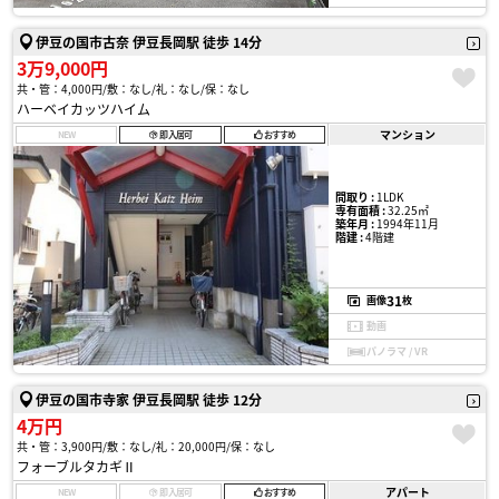
伊豆の国市古奈 伊豆長岡駅 徒歩 14分
3万9,000円
共・管：4,000円
敷：なし
礼：なし
保：なし
ハーベイカッツハイム
マンション
NEW
即入居可
おすすめ
間取り :
1LDK
専有面積 :
32.25㎡
築年月 :
1994年11月
階建 :
4階建
31
画像
枚
動画
パノラマ / VR
伊豆の国市寺家 伊豆長岡駅 徒歩 12分
4万円
共・管：3,900円
敷：なし
礼：20,000円
保：なし
フォーブルタカギⅡ
アパート
NEW
即入居可
おすすめ