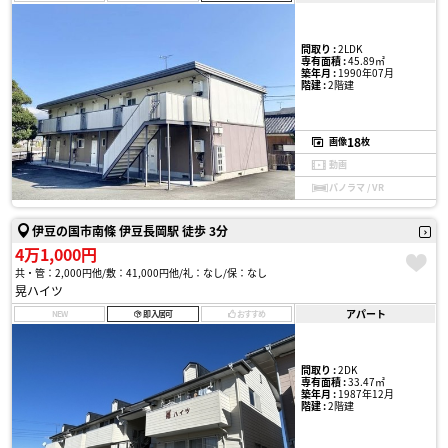
間取り :
2LDK
専有面積 :
45.89㎡
築年月 :
1990年07月
階建 :
2階建
18
画像
枚
動画
パノラマ / VR
伊豆の国市南條 伊豆長岡駅 徒歩 3分
4万1,000円
共・管：2,000円他
敷：41,000円他
礼：なし
保：なし
晃ハイツ
アパート
NEW
即入居可
おすすめ
間取り :
2DK
専有面積 :
33.47㎡
築年月 :
1987年12月
階建 :
2階建