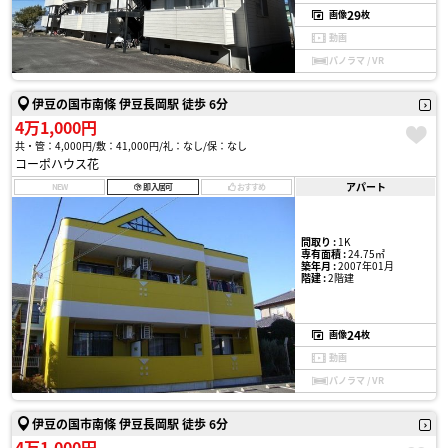
29
画像
枚
動画
パノラマ / VR
伊豆の国市南條 伊豆長岡駅 徒歩 6分
4万1,000円
共・管：4,000円
敷：41,000円
礼：なし
保：なし
コーポハウス花
アパート
NEW
即入居可
おすすめ
間取り :
1K
専有面積 :
24.75㎡
築年月 :
2007年01月
階建 :
2階建
24
画像
枚
動画
パノラマ / VR
伊豆の国市南條 伊豆長岡駅 徒歩 6分
4万1,000円