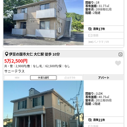
間取り :
1R
専有面積 :
31.77㎡
築年月 :
2008年01月
階建 :
2階建
17
画像
枚
動画
パノラマ / VR
伊豆の国市大仁 大仁駅 徒歩 10分
5万2,500円
共・管：2,900円
敷：なし
礼：62,500円
保：なし
サニーテラス
アパート
NEW
即入居可
おすすめ
間取り :
1LDK
専有面積 :
40.75㎡
築年月 :
2011年09月
階建 :
2階建
21
画像
枚
動画