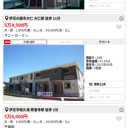
パノラマ / VR
伊豆の国市大仁 大仁駅 徒歩 11分
5万4,500円
共・管：1,800円
敷：なし
礼：64,500円
保：なし
サニーガーデン
アパート
NEW
即入居可
おすすめ
間取り :
2DK
専有面積 :
43.24㎡
築年月 :
2013年09月
階建 :
2階建
21
画像
枚
動画
パノラマ / VR
伊豆市柏久保 修善寺駅 徒歩 2分
5万6,000円
共・管：3,900円
敷：なし
礼：28,000円
保：なし
壱番館