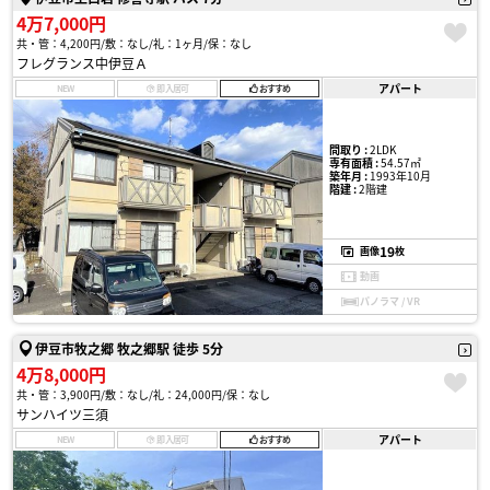
4万7,000円
共・管：4,200円
敷：なし
礼：1ヶ月
保：なし
フレグランス中伊豆Ａ
アパート
NEW
即入居可
おすすめ
間取り :
2LDK
専有面積 :
54.57㎡
築年月 :
1993年10月
階建 :
2階建
19
画像
枚
動画
パノラマ / VR
伊豆市牧之郷 牧之郷駅 徒歩 5分
4万8,000円
共・管：3,900円
敷：なし
礼：24,000円
保：なし
サンハイツ三須
アパート
NEW
即入居可
おすすめ