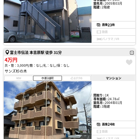
築年月 :
2005年03月
階建 :
2階建
23
画像
枚
動画
パノラマ / VR
富士市伝法 本吉原駅 徒歩 31分
4万円
共・管：3,000円
敷：なし
礼：なし
保：なし
サンズ杉の木
マンション
NEW
即入居可
おすすめ
間取り :
1K
専有面積 :
24.78㎡
築年月 :
2004年01月
階建 :
3階建
24
画像
枚
動画
パノラマ / VR