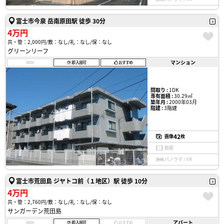
富士市今泉 岳南原田駅 徒歩 30分
4万円
共・管：2,000円
敷：なし
礼：なし
保：なし
グリーンリーフ
マンション
NEW
即入居可
おすすめ
間取り :
1DK
専有面積 :
30.29㎡
築年月 :
2000年03月
階建 :
3階建
42
画像
枚
動画
パノラマ / VR
富士市荒田島 ジヤトコ前（１地区）駅 徒歩 10分
4万円
共・管：2,760円
敷：なし
礼：なし
保：なし
サンガーデン荒田島
アパート
NEW
即入居可
おすすめ