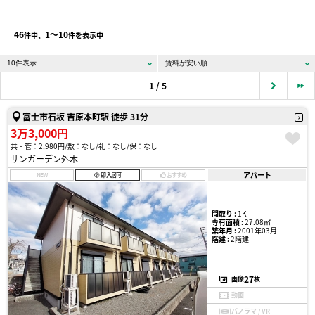
46
1〜10
件中、
件を表示中
1 / 5
富士市石坂 吉原本町駅 徒歩 31分
3万3,000円
共・管：2,980円
敷：なし
礼：なし
保：なし
サンガーデン外木
アパート
NEW
即入居可
おすすめ
間取り :
1K
専有面積 :
27.08㎡
築年月 :
2001年03月
階建 :
2階建
27
画像
枚
動画
パノラマ / VR