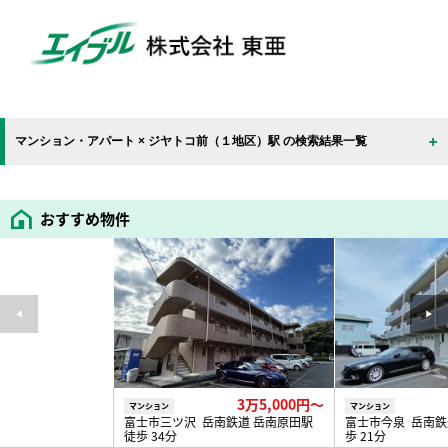
マンション・アパート × ジヤトコ前（１地区）駅 の検索結果一覧
おすすめ物件
3万5,000円〜
マンション
マンション
富士市三ツ沢 岳南鉄道 岳南原田駅
富士市今泉 岳南鉄
徒歩 34分
歩 21分