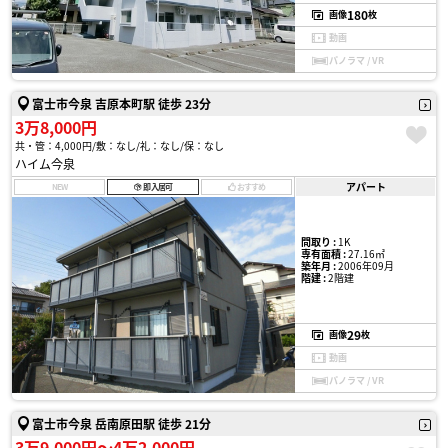
180
画像
枚
動画
パノラマ / VR
富士市今泉 吉原本町駅 徒歩 23分
3万8,000円
共・管：4,000円
敷：なし
礼：なし
保：なし
ハイム今泉
アパート
NEW
即入居可
おすすめ
間取り :
1K
専有面積 :
27.16㎡
築年月 :
2006年09月
階建 :
2階建
29
画像
枚
動画
パノラマ / VR
富士市今泉 岳南原田駅 徒歩 21分
3万9,000円〜4万2,000円