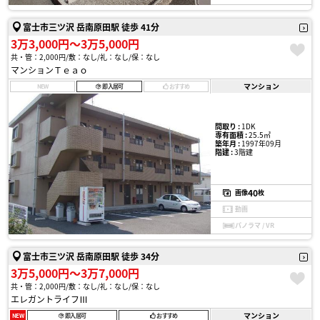
富士市三ツ沢 岳南原田駅 徒歩 41分
3万3,000円〜3万5,000円
共・管：2,000円
敷：なし
礼：なし
保：なし
マンションＴｅａｏ
マンション
NEW
即入居可
おすすめ
間取り :
1DK
専有面積 :
25.5㎡
築年月 :
1997年09月
階建 :
3階建
40
画像
枚
動画
パノラマ / VR
富士市三ツ沢 岳南原田駅 徒歩 34分
3万5,000円〜3万7,000円
共・管：2,000円
敷：なし
礼：なし
保：なし
エレガントライフⅢ
マンション
NEW
即入居可
おすすめ