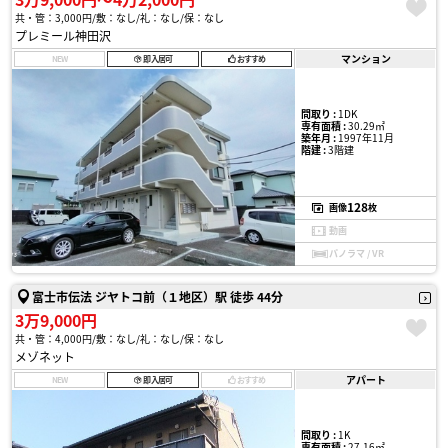
共・管：3,000円
敷：なし
礼：なし
保：なし
プレミール神田沢
マンション
NEW
即入居可
おすすめ
間取り :
1DK
専有面積 :
30.29㎡
築年月 :
1997年11月
階建 :
3階建
128
画像
枚
動画
パノラマ / VR
富士市伝法 ジヤトコ前（１地区）駅 徒歩 44分
3万9,000円
共・管：4,000円
敷：なし
礼：なし
保：なし
メゾネット
アパート
NEW
即入居可
おすすめ
間取り :
1K
専有面積 :
27.16㎡