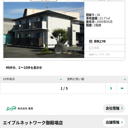
間取り :
1K
専有面積 :
23.77㎡
築年月 :
2000年05月
階建 :
2階建
27
画像
枚
動画
パノラマ / VR
46
1〜10
件中、
件を表示中
1 / 5
会社情報
エイブルネットワーク御殿場店
店舗情報