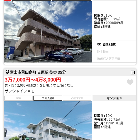
間取り :
1DK
専有面積 :
30.29㎡
築年月 :
2000年09月
階建 :
3階建
86
画像
枚
動画
パノラマ / VR
富士市荒田島町 吉原駅 徒歩 35分
3万7,000円〜4万8,000円
共・管：2,000円他
敷：なし
礼：なし
保：なし
サンシャインＡ１
マンション
NEW
即入居可
おすすめ
間取り :
1DK
専有面積 :
30.71㎡
築年月 :
1998年01月
階建 :
3階建