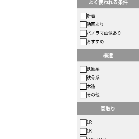
よく使われる条件
新着
動画あり
パノラマ画像あり
おすすめ
構造
鉄筋系
鉄骨系
木造
その他
間取り
1R
1K