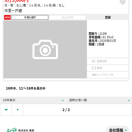
共・管：なし
敷：1ヶ月
礼：1ヶ月
保：なし
中里一戸建
貸家
NEW
即入居可
おすすめ
間取り :
2LDK
専有面積 :
61.95㎡
築年月 :
2020年01月
階建 :
1階建
0
画像
枚
動画
パノラマ / VR
16
11〜16
件中、
件を表示中
2 / 2
会社情報