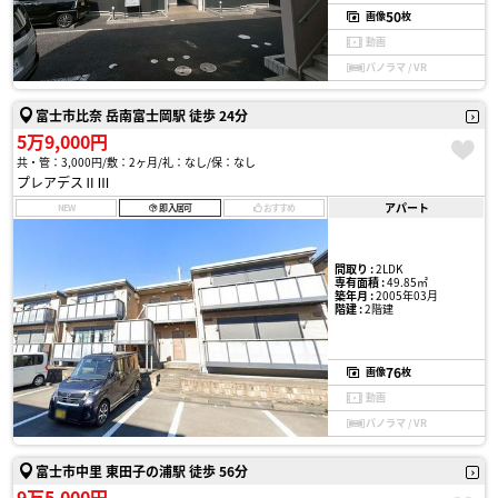
50
画像
枚
動画
パノラマ / VR
富士市比奈 岳南富士岡駅 徒歩 24分
5万9,000円
共・管：3,000円
敷：2ヶ月
礼：なし
保：なし
プレアデスⅡⅢ
アパート
NEW
即入居可
おすすめ
間取り :
2LDK
専有面積 :
49.85㎡
築年月 :
2005年03月
階建 :
2階建
76
画像
枚
動画
パノラマ / VR
富士市中里 東田子の浦駅 徒歩 56分
9万5,000円