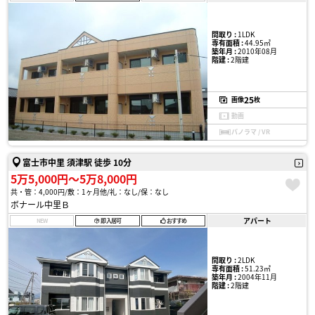
間取り :
1LDK
専有面積 :
44.95㎡
築年月 :
2010年08月
階建 :
2階建
25
画像
枚
動画
パノラマ / VR
富士市中里 須津駅 徒歩 10分
5万5,000円〜5万8,000円
共・管：4,000円
敷：1ヶ月他
礼：なし
保：なし
ボナール中里Ｂ
アパート
NEW
即入居可
おすすめ
間取り :
2LDK
専有面積 :
51.23㎡
築年月 :
2004年11月
階建 :
2階建