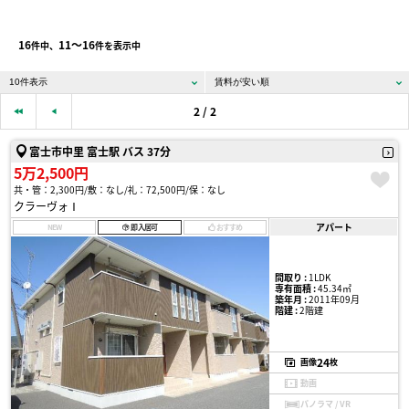
16
11〜16
件中、
件を表示中
2 / 2
富士市中里 富士駅 バス 37分
5万2,500円
共・管：2,300円
敷：なし
礼：72,500円
保：なし
クラーヴォⅠ
アパート
NEW
即入居可
おすすめ
間取り :
1LDK
専有面積 :
45.34㎡
築年月 :
2011年09月
階建 :
2階建
24
画像
枚
動画
パノラマ / VR