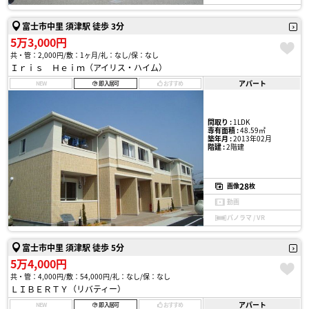
富士市中里 須津駅 徒歩 3分
5万3,000円
共・管：2,000円
敷：1ヶ月
礼：なし
保：なし
Ｉｒｉｓ Ｈｅｉｍ（アイリス・ハイム）
アパート
NEW
即入居可
おすすめ
間取り :
1LDK
専有面積 :
48.59㎡
築年月 :
2013年02月
階建 :
2階建
28
画像
枚
動画
パノラマ / VR
富士市中里 須津駅 徒歩 5分
5万4,000円
共・管：4,000円
敷：54,000円
礼：なし
保：なし
ＬＩＢＥＲＴＹ（リバティー）
アパート
NEW
即入居可
おすすめ