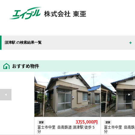
須津駅 の検索結果一覧
おすすめ物件
3万5,000円
貸家
貸家
富士市中里 岳南鉄道 須津駅 徒歩 5
富士市中里 岳南鉄道
分
分