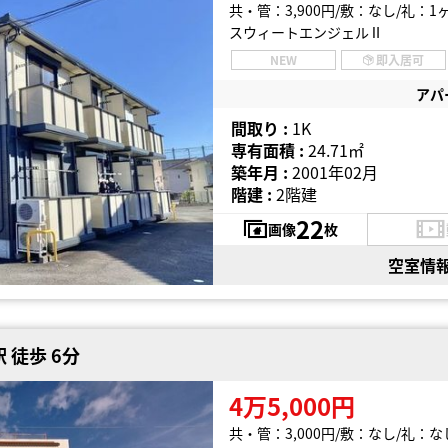
共・管：3,900円
敷：なし
礼：1
スウィートエンジェルⅡ
NEW
即入居可
アパ
間取り :
1K
専有面積 :
24.71㎡
築年月 :
2001年02月
階建 :
2階建
22
画像
枚
空室情
 徒歩 6分
4万5,000円
共・管：3,000円
敷：なし
礼：な