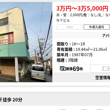
3万円〜3万5,000円
共・管：2,000円
敷：なし
礼：な
ＮＹビル
NEW
即入居可
アパ
間取り :
1K〜1R
専有面積 :
19.44㎡〜21.06㎡
築年月 :
1987年07月
階建 :
3階建
69
画像
枚
空室情
 徒歩 20分