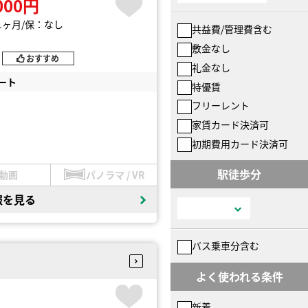
000円
1ヶ月
保：なし
共益費/管理費含む
敷金なし
おすすめ
礼金なし
ート
特優賃
フリーレント
家賃カード決済可
初期費用カード決済可
駅徒歩分
動画
パノラマ / VR
報を見る
バス乗車分含む
よく使われる条件
新着