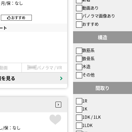
ヶ月
保：なし
動画あり
パノラマ画像あり
おすすめ
おすすめ
ート
構造
鉄筋系
鉄骨系
木造
動画
パノラマ / VR
その他
報を見る
間取り
1R
1K
1DK / 1LK
1LDK
し
保：なし