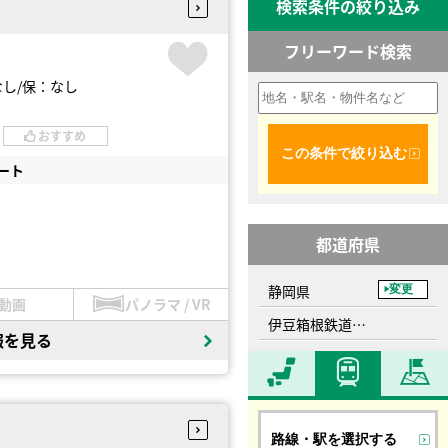
検索条件の絞り込み
フリーワード検索
なし
保：なし
おすすめ
この条件で絞り込む
ート
都道府県
静岡県
変更
動画
パノラマ / VR
伊豆箱根鉄道駿豆線、三島広小路駅
報を見る
路線・駅を選択する