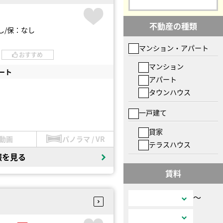
不動産の種類
し
保：なし
マンション・アパート
おすすめ
マンション
ート
アパート
タウンハウス
一戸建て
貸家
動画
パノラマ / VR
テラスハウス
報を見る
賃料
〜