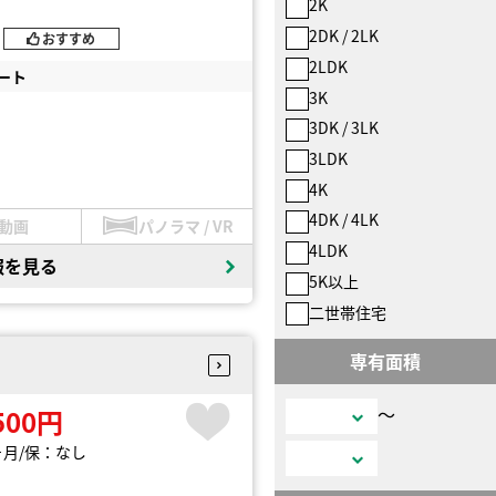
2K
2DK / 2LK
おすすめ
2LDK
ート
3K
3DK / 3LK
3LDK
4K
4DK / 4LK
動画
パノラマ / VR
4LDK
報を見る
5K以上
二世帯住宅
専有面積
〜
500円
ヶ月
保：なし