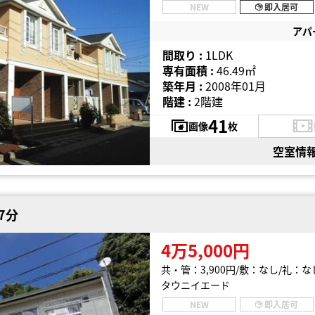
NEW
即入居可
アパ
間取り :
1LDK
専有面積 :
46.49㎡
築年月 :
2008年01月
階建 :
2階建
41
画像
枚
空室情
7分
4万5,000円
共・管：3,900円
敷：なし
礼：な
タウニイエード
NEW
即入居可