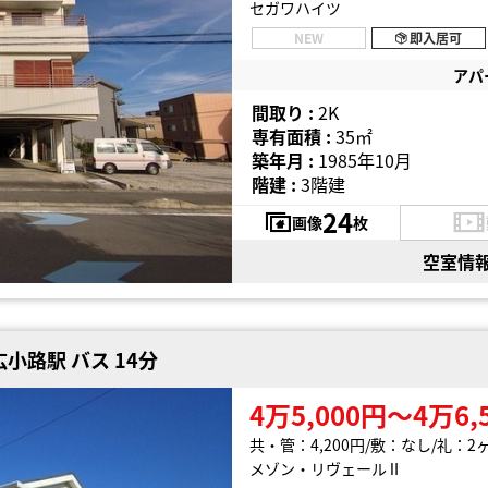
セガワハイツ
NEW
即入居可
アパ
間取り :
2K
専有面積 :
35㎡
築年月 :
1985年10月
階建 :
3階建
24
画像
枚
空室情
小路駅 バス 14分
4万5,000円〜4万6,
共・管：4,200円
敷：なし
礼：2
メゾン・リヴェールⅡ