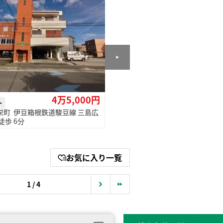
4万5,000円
4万5
ト
アパート
栄町 伊豆箱根鉄道駿豆線 三島広
三島市加茂 東海道本線（東海）
徒歩 6分
バス 7分
お気に入り一覧
1 / 4