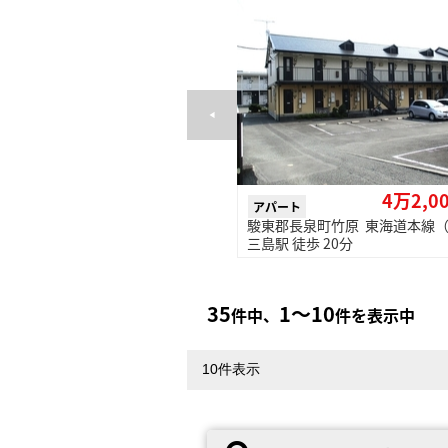
4万2,0
アパート
駿東郡長泉町竹原 東海道本線
三島駅 徒歩 20分
35
1〜10
件中、
件を表示中