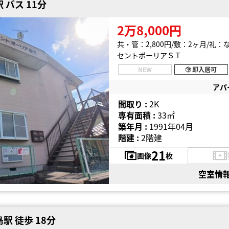
 バス 11分
2万8,000円
共・管：2,800円
敷：2ヶ月
礼：
セントポーリアＳＴ
NEW
即入居可
アパ
間取り :
2K
専有面積 :
33㎡
築年月 :
1991年04月
階建 :
2階建
21
画像
枚
空室情
駅 徒歩 18分