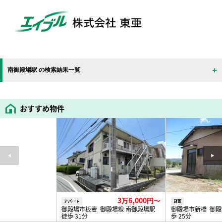
南御殿場駅 の検索結果一覧
おすすめ物件
3万6,000円〜
アパート
貸家
御殿場市板妻 御殿場線 南御殿場駅
御殿場市新橋 御殿
徒歩 31分
歩 25分