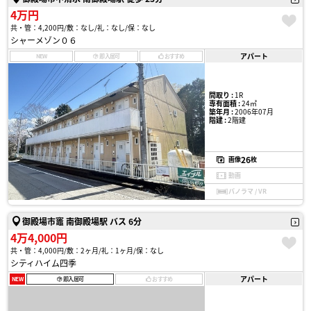
4万円
共・管：4,200円
敷：なし
礼：なし
保：なし
シャーメゾン０６
アパート
NEW
即入居可
おすすめ
間取り :
1R
専有面積 :
24㎡
築年月 :
2006年07月
階建 :
2階建
26
画像
枚
動画
パノラマ / VR
御殿場市竈 南御殿場駅 バス 6分
4万4,000円
共・管：4,000円
敷：2ヶ月
礼：1ヶ月
保：なし
シティハイム四季
アパート
NEW
即入居可
おすすめ