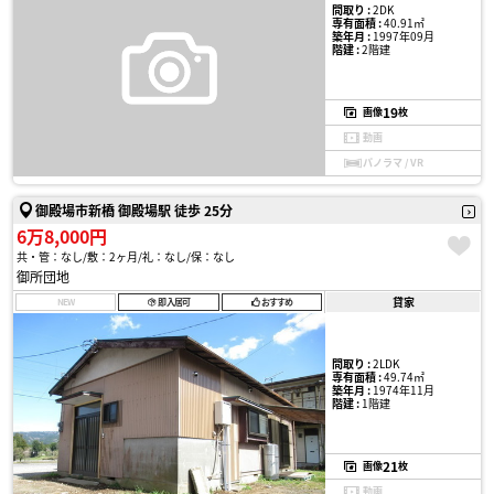
間取り :
2DK
専有面積 :
40.91㎡
築年月 :
1997年09月
階建 :
2階建
19
画像
枚
動画
パノラマ / VR
御殿場市新橋 御殿場駅 徒歩 25分
6万8,000円
共・管：なし
敷：2ヶ月
礼：なし
保：なし
御所団地
貸家
NEW
即入居可
おすすめ
間取り :
2LDK
専有面積 :
49.74㎡
築年月 :
1974年11月
階建 :
1階建
21
画像
枚
動画