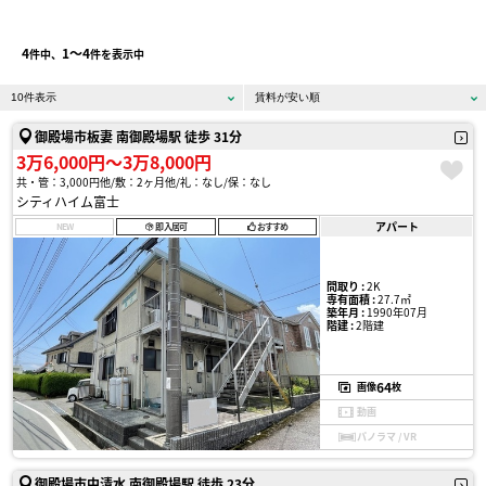
4
1〜4
件中、
件を表示中
御殿場市板妻 南御殿場駅 徒歩 31分
3万6,000円〜3万8,000円
共・管：3,000円他
敷：2ヶ月他
礼：なし
保：なし
シティハイム富士
アパート
NEW
即入居可
おすすめ
間取り :
2K
専有面積 :
27.7㎡
築年月 :
1990年07月
階建 :
2階建
64
画像
枚
動画
パノラマ / VR
御殿場市中清水 南御殿場駅 徒歩 23分