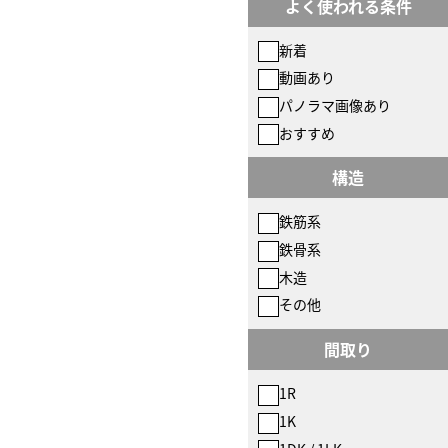
よく使われる条件
新着
動画あり
パノラマ画像あり
おすすめ
構造
鉄筋系
鉄骨系
木造
その他
間取り
1R
1K